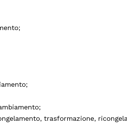
mento;
iamento;
 cambiamento;
congelamento, trasformazione, ricongel