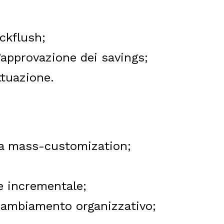
ckflush;
l’approvazione dei savings;
ttuazione.
la mass-customization;
 e incrementale;
 cambiamento organizzativo;