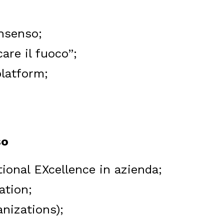
onsenso;
are il fuoco”;
platform;
so
tional EXcellence in azienda;
ation;
nizations);